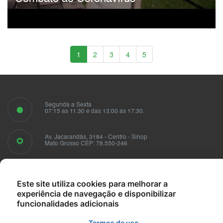
1
2
3
4
5
Segunda a Sexta
07:15 as 11:30 e das 13:00 as 17:30.
Av. Jacarandás, 3184 - Centro - Sinop
Mato Grosso CEP: 78.550-246
Fale conosco
sindusmad@sindusmad.com.br
Este site utiliza cookies para melhorar a
experiência de navegação e disponibilizar
funcionalidades adicionais
Termos de uso