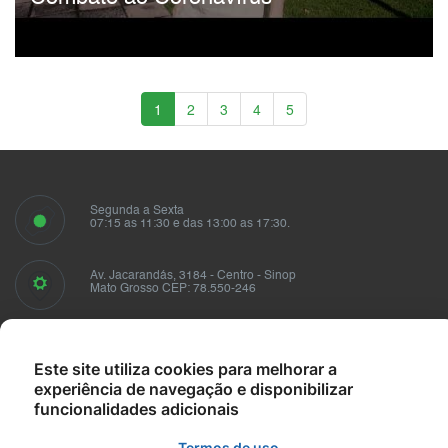
1
2
3
4
5
Segunda a Sexta
07:15 as 11:30 e das 13:00 as 17:30.
Av. Jacarandás, 3184 - Centro - Sinop
Mato Grosso CEP: 78.550-246
Fale conosco
sindusmad@sindusmad.com.br
Este site utiliza cookies para melhorar a
experiência de navegação e disponibilizar
funcionalidades adicionais
Termos de uso