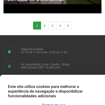
1
2
3
4
5
Segunda a Sexta
07:15 as 11:30 e das 13:00 as 17:30.
Av. Jacarandás, 3184 - Centro - Sinop
Mato Grosso CEP: 78.550-246
Fale conosco
sindusmad@sindusmad.com.br
Este site utiliza cookies para melhorar a
experiência de navegação e disponibilizar
funcionalidades adicionais
Termos de uso