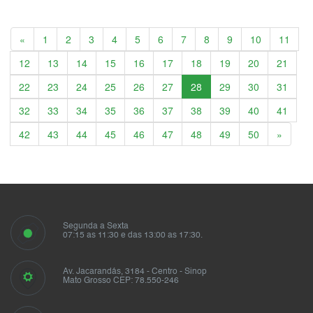
Anterior
«
1
2
3
4
5
6
7
8
9
10
11
12
13
14
15
16
17
18
19
20
21
22
23
24
25
26
27
28
29
30
31
32
33
34
35
36
37
38
39
40
41
Próxim
42
43
44
45
46
47
48
49
50
»
Segunda a Sexta
07:15 as 11:30 e das 13:00 as 17:30.
Av. Jacarandás, 3184 - Centro - Sinop
Mato Grosso CEP: 78.550-246