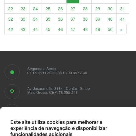
22
23
24
25
26
27
28
29
30
31
32
33
34
35
36
37
38
39
40
41
Próxim
42
43
44
45
46
47
48
49
50
»
Segunda a Sexta
07:15 as 11:30 e das 13:00 as 17:30.
Av. Jacarandás, 3184 - Centro - Sinop
Mato Grosso CEP: 78.550-246
Fale conosco
sindusmad@sindusmad.com.br
Este site utiliza cookies para melhorar a
experiência de navegação e disponibilizar
funcionalidades adicionais