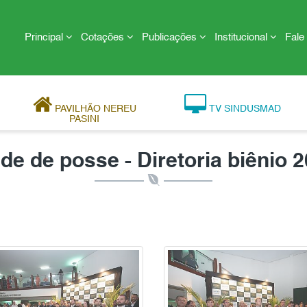
Principal
Cotações
Publicações
Institucional
Fale
PAVILHÃO NEREU
TV SINDUSMAD
PASINI
de de posse - Diretoria biênio 