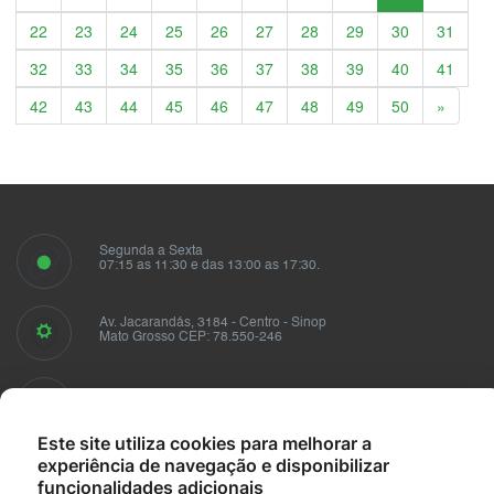
22
23
24
25
26
27
28
29
30
31
32
33
34
35
36
37
38
39
40
41
Próxim
42
43
44
45
46
47
48
49
50
»
Segunda a Sexta
07:15 as 11:30 e das 13:00 as 17:30.
Av. Jacarandás, 3184 - Centro - Sinop
Mato Grosso CEP: 78.550-246
Fale conosco
sindusmad@sindusmad.com.br
Este site utiliza cookies para melhorar a
experiência de navegação e disponibilizar
funcionalidades adicionais