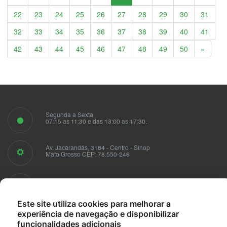
22
23
24
25
26
27
28
29
30
31
32
33
34
35
36
37
38
39
40
41
Próxim
42
43
44
45
46
47
48
49
50
»
Segunda a Sexta
07:15 as 11:30 e das 13:00 as 17:30.
Av. Jacarandás, 3184 - Centro - Sinop
Mato Grosso CEP: 78.550-246
Fale conosco
sindusmad@sindusmad.com.br
Este site utiliza cookies para melhorar a
experiência de navegação e disponibilizar
funcionalidades adicionais