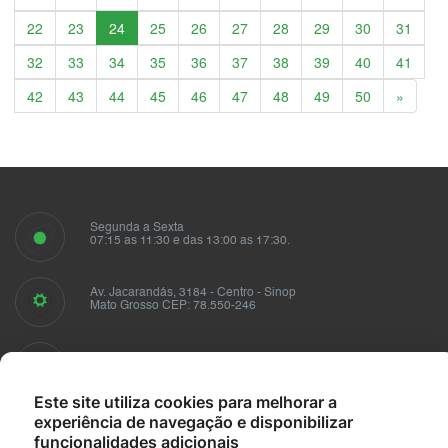
22
23
24
25
26
27
28
29
30
31
32
33
34
35
36
37
38
39
40
41
Próxim
42
43
44
45
46
47
48
49
50
»
Segunda a Sexta
07:15 as 11:30 e das 13:00 as 17:30.
Av. Jacarandás, 3184 - Centro - Sinop
Mato Grosso CEP: 78.550-246
Fale conosco
sindusmad@sindusmad.com.br
Este site utiliza cookies para melhorar a
experiência de navegação e disponibilizar
funcionalidades adicionais