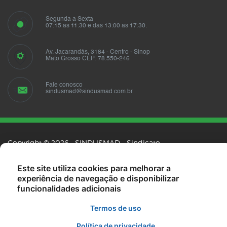
Segunda a Sexta
07:15 as 11:30 e das 13:00 as 17:30.
Av. Jacarandás, 3184 - Centro - Sinop
Mato Grosso CEP: 78.550-246
Fale conosco
sindusmad@sindusmad.com.br
Copyright © 2026 - SINDUSMAD - Sindicato
das Indústrias Madeireiras do Norte de Mato
Grosso - Todos os direitos reservados.
Este site utiliza cookies para melhorar a
experiência de navegação e disponibilizar
funcionalidades adicionais
Termos de uso
Política de privacidade